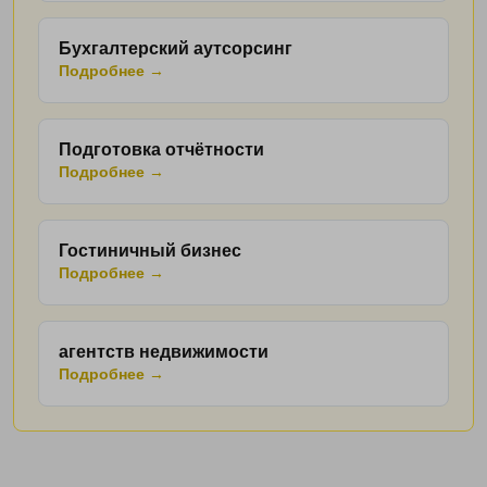
Бухгалтерский аутсорсинг
Подробнее →
Подготовка отчётности
Подробнее →
Гостиничный бизнес
Подробнее →
Не нашли подходящее решение?
агентств недвижимости
Получите бесплатную консультацию специалиста
Подробнее →
ФИНАБИ.
Мы подскажем оптимальный формат
бухгалтерского обслуживания именно для вашего
бизнеса.