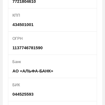
7721804610
КПП
434501001
ОГРН
1137746781590
Банк
АО «АЛЬФА-БАНК»
БИК
044525593