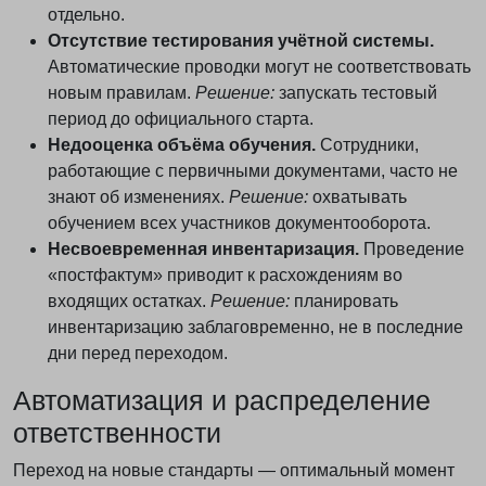
отдельно.
Отсутствие тестирования учётной системы.
Автоматические проводки могут не соответствовать
новым правилам.
Решение:
запускать тестовый
Не нашли подходящее решение?
период до официального старта.
Получите бесплатную консультацию специалиста
Недооценка объёма обучения.
Сотрудники,
ФИНАБИ.
работающие с первичными документами, часто не
знают об изменениях.
Решение:
охватывать
Мы подскажем оптимальный формат
обучением всех участников документооборота.
бухгалтерского обслуживания именно для вашего
Несвоевременная инвентаризация.
Проведение
бизнеса.
«постфактум» приводит к расхождениям во
входящих остатках.
Решение:
планировать
инвентаризацию заблаговременно, не в последние
Получить консультацию
дни перед переходом.
Нажимая «Отправить», вы соглашаетесь с
Политикой обработки
Автоматизация и распределение
персональных данных
ответственности
Переход на новые стандарты — оптимальный момент