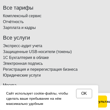
Все тарифы
Комплексный сервис
Отчётность
Зарплата и кадры
Все услуги
Экспресс-аудит учета
Защищенные USB-носители (токены)
1С Бухгалтерия в облаке
Электронная подпись
Регистрация и перерегистрация бизнеса
Юридические услуги
Москва
ООО «Финаби» ИНН/ОГРН: 7721804610 /
Сайт использует cookie-файлы, чтобы
OK
1137746781590
сделать ваше пребывание на нём
Позвонить
Telegram
MAX
Получить консульта
г. Москва, Волгоградский проспект, д. 46б, к. 1, офис 333
максимально удобным