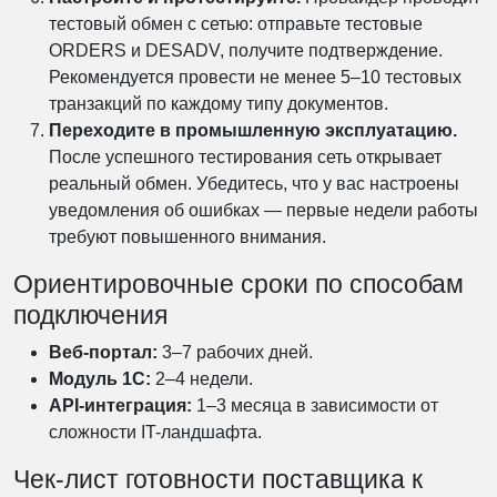
тестовый обмен с сетью: отправьте тестовые
ORDERS и DESADV, получите подтверждение.
Рекомендуется провести не менее 5–10 тестовых
транзакций по каждому типу документов.
Переходите в промышленную эксплуатацию.
После успешного тестирования сеть открывает
реальный обмен. Убедитесь, что у вас настроены
уведомления об ошибках — первые недели работы
требуют повышенного внимания.
Ориентировочные сроки по способам
подключения
Не нашли подходящее решение?
Веб-портал:
3–7 рабочих дней.
Модуль 1С:
2–4 недели.
Получите бесплатную консультацию специалиста
API-интеграция:
1–3 месяца в зависимости от
ФИНАБИ.
сложности IT-ландшафта.
Мы подскажем оптимальный формат
Чек-лист готовности поставщика к
бухгалтерского обслуживания именно для вашего