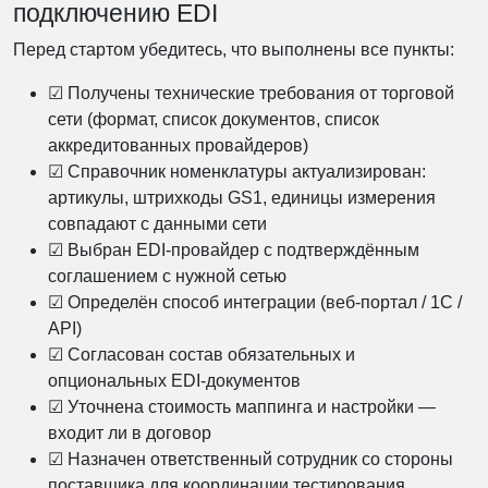
подключению EDI
бизнеса.
Перед стартом убедитесь, что выполнены все пункты:
Получить консультацию
☑ Получены технические требования от торговой
сети (формат, список документов, список
Нажимая «Отправить», вы соглашаетесь с
Политикой обработки
аккредитованных провайдеров)
персональных данных
☑ Справочник номенклатуры актуализирован:
артикулы, штрихкоды GS1, единицы измерения
совпадают с данными сети
☑ Выбран EDI-провайдер с подтверждённым
соглашением с нужной сетью
☑ Определён способ интеграции (веб-портал / 1С /
API)
☑ Согласован состав обязательных и
опциональных EDI-документов
☑ Уточнена стоимость маппинга и настройки —
входит ли в договор
☑ Назначен ответственный сотрудник со стороны
поставщика для координации тестирования