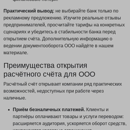
Не нашли подходящее решение?
Практический вывод:
не выбирайте банк только по
рекламному предложению. Изучите реальные отзывы
Получите бесплатную консультацию специалиста
предпринимателей, просчитайте тарифы на конкретных
ФИНАБИ.
сценариях и убедитесь в стабильности банка перед
открытием счёта. Дополнительную информацию о
Мы подскажем оптимальный формат
ведении документооборота ООО найдёте в нашем
бухгалтерского обслуживания именно для вашего
материале.
бизнеса.
Преимущества открытия
Получить консультацию
расчётного счёта для ООО
Расчётный счёт открывает компании ряд практических
Нажимая «Отправить», вы соглашаетесь с
Политикой обработки
возможностей, недоступных при работе через
персональных данных
наличные.
Приём безналичных платежей.
Клиенты и
партнёры оплачивают товары и услуги переводом:
расширяется аудитория, ускоряется оборот средств,