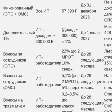
Не 
До 31
Фиксированный
дох
Все ИП
57 390 ₽
декабря
(ОПС + ОМС)
дел
2026
ОПС
Мак
ИП с
(Доход −
Дополнительный
До 1 июля
428 
доходом >
300 000)
1%
2027
счи
300 000 ₽
× 1%
отд
22% (до 2
Льг
Взносы за
До 28
ИП-
МРОТ),
ста
сотрудников
следующего
работодатели
10%
15%
(ОПС)
месяца
сверх
све
Взносы за
5,1% (до
До 28
Нач
ИП-
сотрудников
2 МРОТ),
следующего
на 
работодатели
(ОМС)
5% сверх
месяца
опл
0,2–8,5%
Ста
До 28
Взносы на
ИП-
(по
уст
следующего
травматизм
работодатели
классу
СФР
месяца