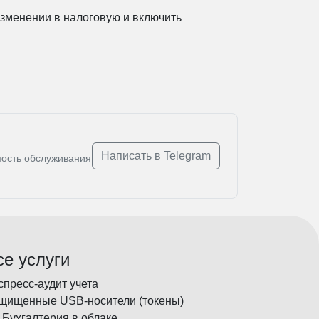
зменении в налоговую и включить
Написать в Telegram
мость обслуживания
се услуги
спресс-аудит учета
щищенные USB-носители (токены)
 Бухгалтерия в облаке