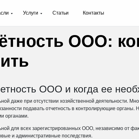
асли
Услуги
Статьи
Контакты
ётность ООО: ко
нить
четность ООО и когда ее нео
ьной даже при отсутствии хозяйственной деятельности. Мн
язанности подавать отчетность в контролирующие органы. Н
ми органами.
ьной для всех зарегистрированных ООО, независимо от фа
овые и административные последствия.