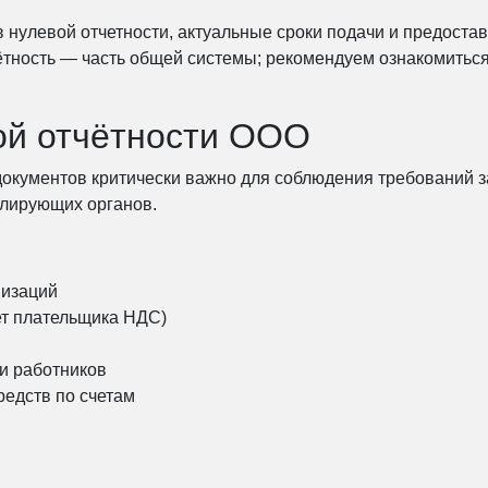
 нулевой отчетности, актуальные сроки подачи и предостав
ётность — часть общей системы; рекомендуем ознакомитьс
ой отчётности ООО
документов критически важно для соблюдения требований 
олирующих органов.
низаций
ет плательщика НДС)
и работников
редств по счетам